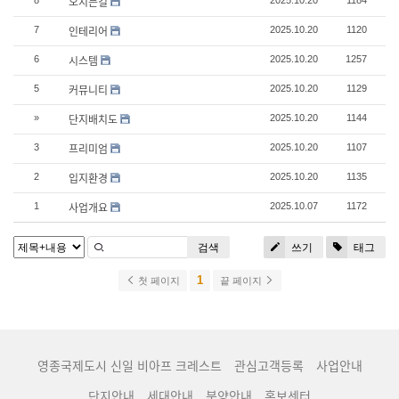
오시는길
8
2025.10.20
1184
인테리어
7
2025.10.20
1120
시스템
6
2025.10.20
1257
커뮤니티
5
2025.10.20
1129
단지배치도
»
2025.10.20
1144
프리미엄
3
2025.10.20
1107
입지환경
2
2025.10.20
1135
사업개요
1
2025.10.07
1172
검색
쓰기
태그
1
첫 페이지
끝 페이지
영종국제도시 신일 비아프 크레스트
관심고객등록
사업안내
단지안내
세대안내
분양안내
홍보센터