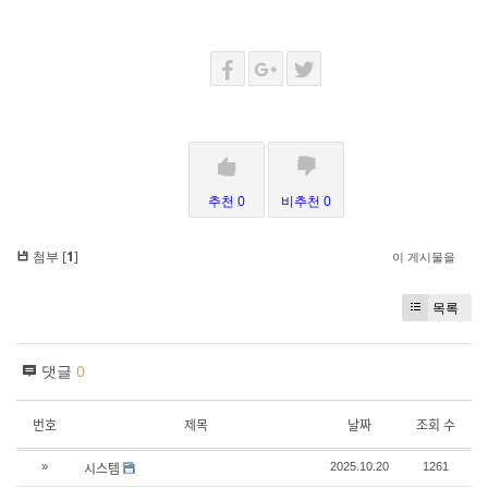
추천 0
비추천 0
첨부 [
1
]
이 게시물을
목록
댓글
0
번호
제목
날짜
조회 수
시스템
»
2025.10.20
1261