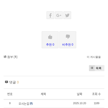
추천 0
비추천 0
첨부 [
1
]
이 게시물을
목록
댓글
0
번호
제목
날짜
조회 수
오시는길
8
2025.10.20
1189