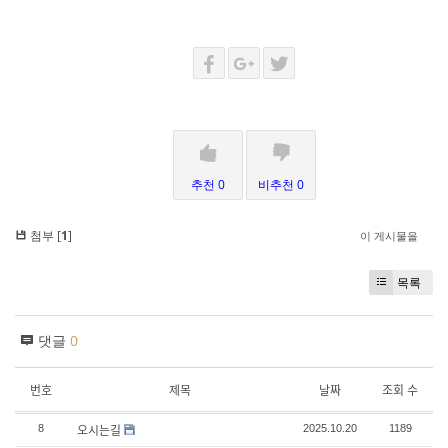
추천 0
비추천 0
첨부 [
1
]
이 게시물을
목록
댓글
0
번호
제목
날짜
조회 수
오시는길
8
2025.10.20
1189