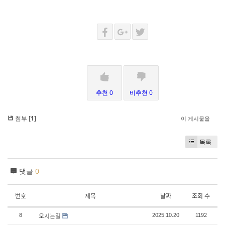
추천 0
비추천 0
첨부 [
1
]
이 게시물을
목록
댓글
0
번호
제목
날짜
조회 수
오시는길
8
2025.10.20
1192