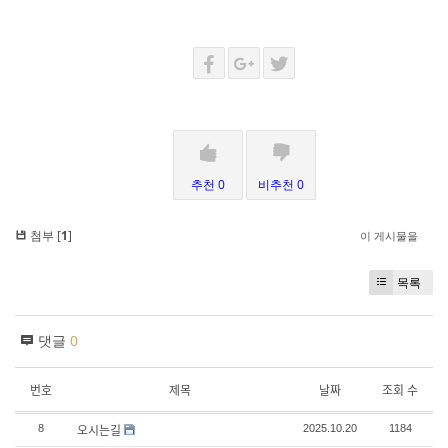
추천 0
비추천 0
첨부 [
1
]
이 게시물을
목록
댓글
0
번호
제목
날짜
조회 수
오시는길
8
2025.10.20
1184