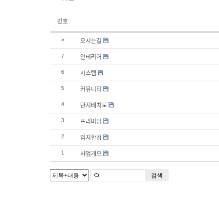
번호
오시는길
»
인테리어
7
시스템
6
커뮤니티
5
단지배치도
4
프리미엄
3
입지환경
2
사업개요
1
검색