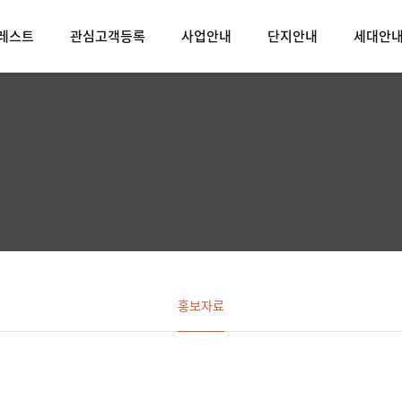
크레스트
관심고객등록
사업안내
단지안내
세대안
홍보자료