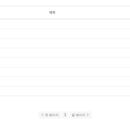
제목
1
첫 페이지
끝 페이지