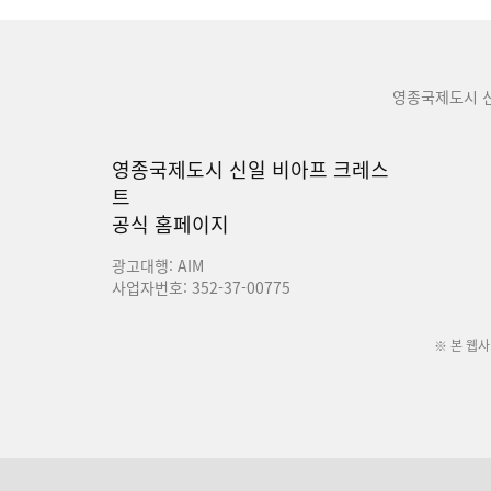
영종국제도시 
영종국제도시 신일 비아프 크레스
트
공식 홈페이지
광고대행: AIM
사업자번호: 352-37-00775
※ 본 웹