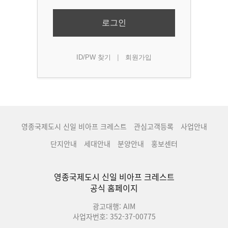
로그인
|
ID/PW 찾기
회원가입
영종국제도시 신일 비아프 크레스트
관심고객등록
사업안내
단지안내
세대안내
분양안내
홍보센터
영종국제도시 신일 비아프 크레스트
공식 홈페이지
광고대행: AIM
사업자번호: 352-37-00775