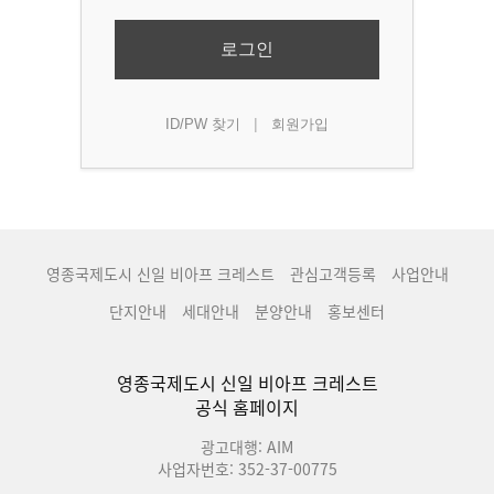
로그인
|
ID/PW 찾기
회원가입
영종국제도시 신일 비아프 크레스트
관심고객등록
사업안내
단지안내
세대안내
분양안내
홍보센터
영종국제도시 신일 비아프 크레스트
공식 홈페이지
광고대행: AIM
사업자번호: 352-37-00775