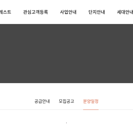
크레스트
관심고객등록
사업안내
단지안내
세대안
공급안내
모집공고
분양일정
.