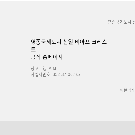
영종국제도시 
영종국제도시 신일 비아프 크레스
트
공식 홈페이지
광고대행: AIM
사업자번호: 352-37-00775
※ 본 웹